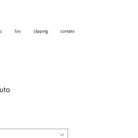
o
bio
clipping
contato
uto