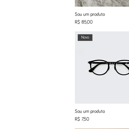
Sou um produto
Preço
R$ 85,00
Novo
Sou um produto
Preço
R$ 7,50