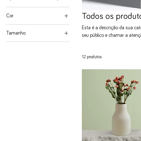
Todos os produt
Cor
Esta é a descrição da sua cat
Tamanho
seu público e chamar a atenç
250 ml
500 ml
12 produtos
80 ml
Large
Medium
Small