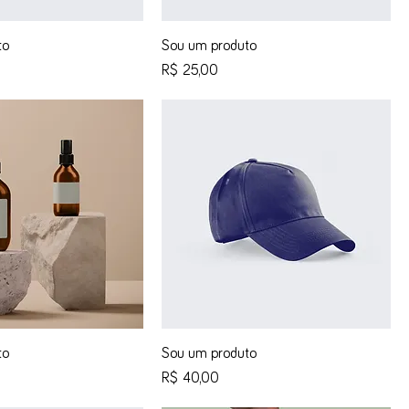
to
Sou um produto
Preço
R$ 25,00
to
Sou um produto
Preço
R$ 40,00